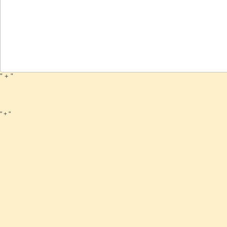
" + "
" + "