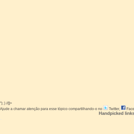
"); } //]]>
Ajude a chamar atenção para esse tópico compartilhando-o no
Twitter,
Face
Handpicked link
Henrique Stopassoli
mais de 12 anos atrás
Erro na ferramenta de posicionamento