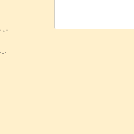
" + "
" + "