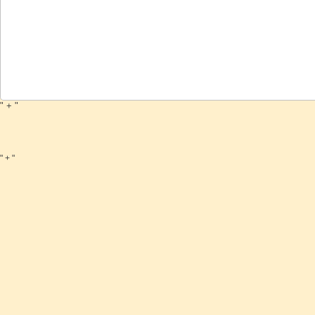
" + "
" + "