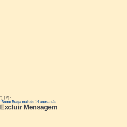
"); } //]]>
Breno Braga
mais de 14 anos atrás
Excluir Mensagem
Ao clicar no botão X para excluir uma mensagem a mesma não é excluída.
1
pessoa tem