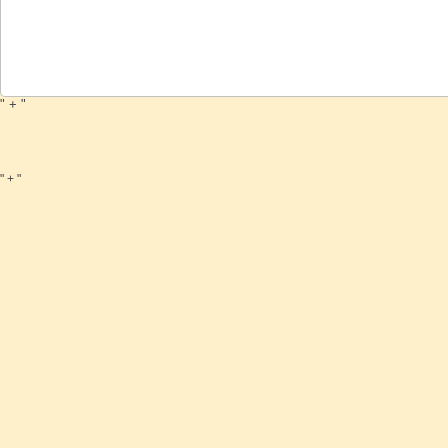
" + "
" + "