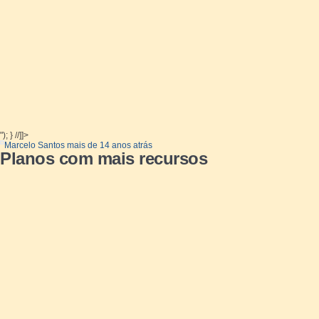
"); } //]]>
Marcelo Santos
mais de 14 anos atrás
Planos com mais recursos
Eu vou assinar o plano 3 para minha agência, e irei adicionar 1 site por campanha,
se forem lojas virtuais, catalogos online, creio que 2.500 url serão poucas, 500 
chegar aos limites do plano?
Não poderia ter a opção de criar planos personalizados, onde eu colocaria a quanti
mensal.
1
pessoa tem
esta pergunta
+1
seguir
Solucionadas