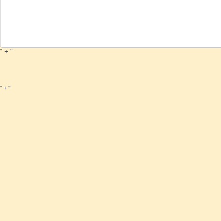
" + "
" + "