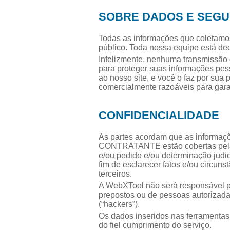
SOBRE DADOS E SEG
Todas as informações que coletamo
público. Toda nossa equipe está de
Infelizmente, nenhuma transmissão 
para proteger suas informações pes
ao nosso site, e você o faz por sua
comercialmente razoáveis ​​para gar
CONFIDENCIALIDADE
As partes acordam que as informaçõe
CONTRATANTE estão cobertas pela c
e/ou pedido e/ou determinação judi
fim de esclarecer fatos e/ou circuns
terceiros.
A WebXTool não será responsável po
prepostos ou de pessoas autorizad
(“hackers”).
Os dados inseridos nas ferramenta
do fiel cumprimento do serviço.