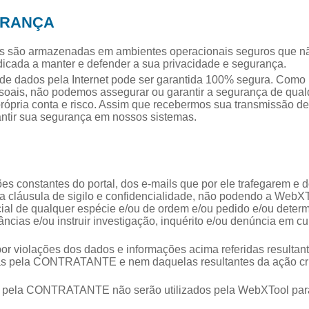
URANÇA
s são armazenadas em ambientes operacionais seguros que nã
dicada a manter e defender a sua privacidade e segurança.
de dados pela Internet pode ser garantida 100% segura. Como
soais, não podemos assegurar ou garantir a segurança de qual
 própria conta e risco. Assim que recebermos sua transmissão d
antir sua segurança em nossos sistemas.
s constantes do portal, dos e-mails que por ele trafegarem e 
láusula de sigilo e confidencialidade, não podendo a WebXT
cial de qualquer espécie e/ou de ordem e/ou pedido e/ou deter
tâncias e/ou instruir investigação, inquérito e/ou denúncia em c
r violações dos dados e informações acima referidas resultante
as pela CONTRATANTE e nem daquelas resultantes da ação crimi
s pela CONTRATANTE não serão utilizados pela WebXTool para