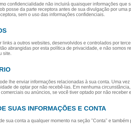
ermo confidencialidade não incluirá quaisquer informações que
 sob posse da parte receptora antes de sua divulgação por uma
ceptora, sem o uso das informações confidenciais.
OS
links a outros websites, desenvolvidos e controlados por tercei
tão abrangidas por esta política de privacidade, e não somos r
 site.
RIO
de lhe enviar informações relacionadas à sua conta. Uma vez 
unidade de optar por não recebê-las. Em nenhuma circunstânci
s comerciais ou anúncios, se você tiver optado por não receber 
DE SUAS INFORMAÇÕES E CONTA
 de sua conta a qualquer momento na seção "Conta" e também 