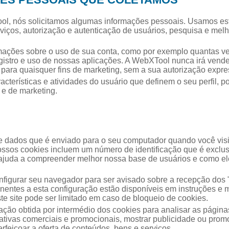
l, nós solicitamos algumas informações pessoais. Usamos est
iços, autorização e autenticação de usuários, pesquisa e melh
ções sobre o uso de sua conta, como por exemplo quantas vez
istro e uso de nossas aplicações. A WebXTool nunca irá vender,
para quaisquer fins de marketing, sem a sua autorização expre
racterísticas e atividades do usuário que definem o seu perfil, p
 e de marketing.
 dados que é enviado para o seu computador quando você visi
ossos cookies incluem um número de identificação que é exclu
s ajuda a compreender melhor nossa base de usuários e como el
nfigurar seu navegador para ser avisado sobre a recepção dos "
tinentes a esta configuração estão disponíveis em instruções e
ste site pode ser limitado em caso de bloqueio de cookies.
mação obtida por intermédio dos cookies para analisar as págin
iativas comerciais e promocionais, mostrar publicidade ou prom
rfeiçoar a oferta de conteúdos, bens e serviços.