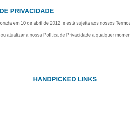
 DE PRIVACIDADE
aborada em 10 de abril de 2012, e está sujeita aos nossos Termo
 ou atualizar a nossa Política de Privacidade a qualquer mome
HANDPICKED LINKS
Termos 