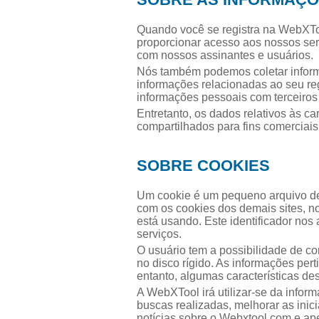
Quando você se registra na WebXToo
proporcionar acesso aos nossos serv
com nossos assinantes e usuários.
Nós também podemos coletar informa
informações relacionadas ao seu reg
informações pessoais com terceiros 
Entretanto, os dados relativos às ca
compartilhados para fins comerciais
SOBRE COOKIES
Um cookie é um pequeno arquivo de
com os cookies dos demais sites, n
está usando. Este identificador no
serviços.
O usuário tem a possibilidade de co
no disco rígido. As informações per
entanto, algumas características de
A WebXTool irá utilizar-se da infor
buscas realizadas, melhorar as inic
notícias sobre o Webxtool.com e ape