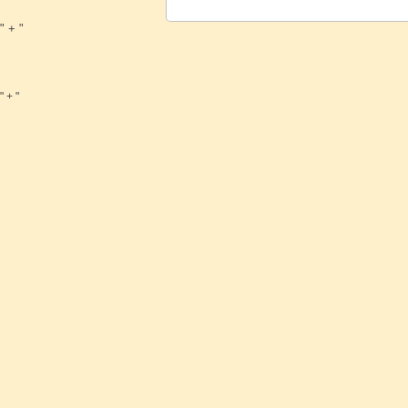
" + "
" + "