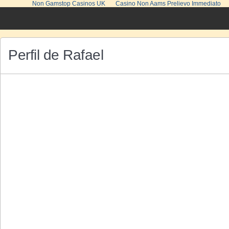
Non Gamstop Casinos UK
Casino Non Aams Prelievo Immediato
Perfil de
Rafael