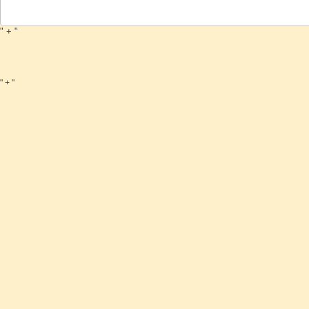
" + "
" + "